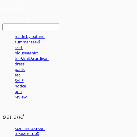
oat and
LOG IN
로그인
made by oatand
summer tee👒
skirt
blouse&shirt
tee&knit&cardigan
dress
pants
etc
SALE
notice
qna
review
oat and
made by oatand
summer tee👒