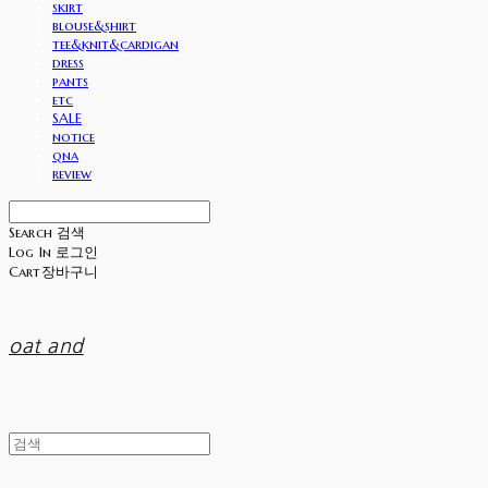
skirt
blouse&shirt
tee&knit&cardigan
dress
pants
etc
SALE
notice
qna
review
Search
검색
Log In
로그인
Cart
장바구니
oat and