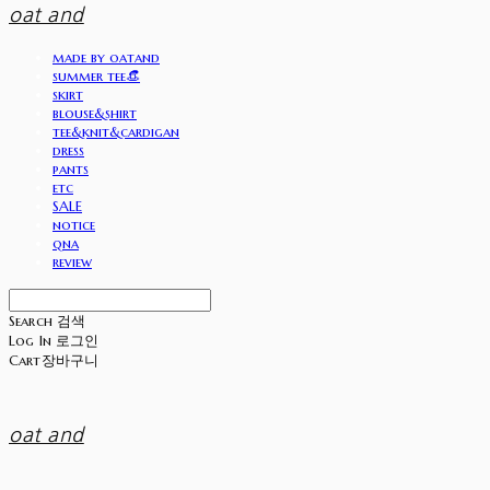
oat and
made by oatand
summer tee👒
skirt
blouse&shirt
tee&knit&cardigan
dress
pants
etc
SALE
notice
qna
review
Search
검색
Log In
로그인
Cart
장바구니
oat and