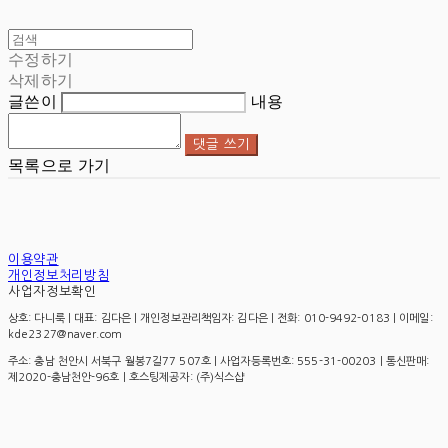
수정하기
삭제하기
글쓴이
내용
댓글 쓰기
목록으로 가기
이용약관
개인정보처리방침
사업자정보확인
상호: 다니룩 | 대표: 김다은 | 개인정보관리책임자: 김다은 | 전화: 010-9492-0183 | 이메일:
kde2327@naver.com
주소: 충남 천안시 서북구 월봉7길77 507호 | 사업자등록번호:
555-31-00203
| 통신판매:
제2020-충남천안-96호
| 호스팅제공자: (주)식스샵