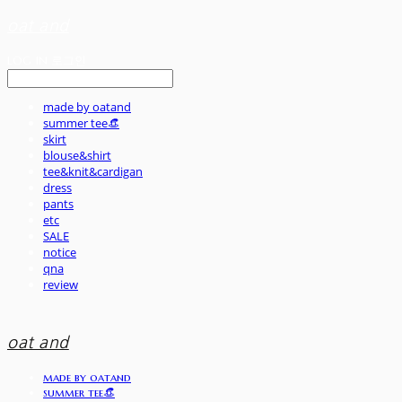
oat and
LOG IN
로그인
made by oatand
summer tee👒
skirt
blouse&shirt
tee&knit&cardigan
dress
pants
etc
SALE
notice
qna
review
oat and
made by oatand
summer tee👒