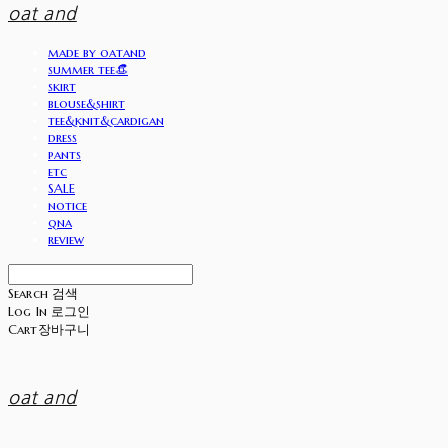
oat and
made by oatand
summer tee👒
skirt
blouse&shirt
tee&knit&cardigan
dress
pants
etc
SALE
notice
qna
review
Search
검색
Log In
로그인
Cart
장바구니
oat and