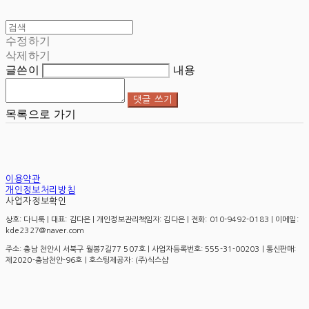
수정하기
삭제하기
글쓴이
내용
댓글 쓰기
목록으로 가기
이용약관
개인정보처리방침
사업자정보확인
상호: 다니룩 | 대표: 김다은 | 개인정보관리책임자: 김다은 | 전화: 010-9492-0183 | 이메일:
kde2327@naver.com
주소: 충남 천안시 서북구 월봉7길77 507호 | 사업자등록번호:
555-31-00203
| 통신판매:
제2020-충남천안-96호
| 호스팅제공자: (주)식스샵