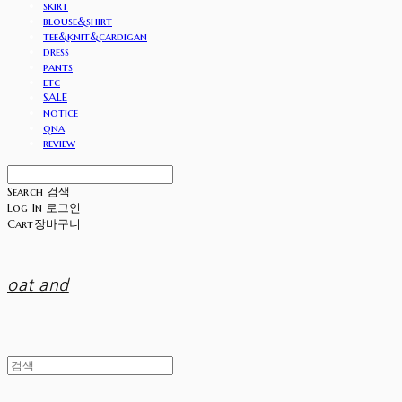
skirt
blouse&shirt
tee&knit&cardigan
dress
pants
etc
SALE
notice
qna
review
Search
검색
Log In
로그인
Cart
장바구니
oat and