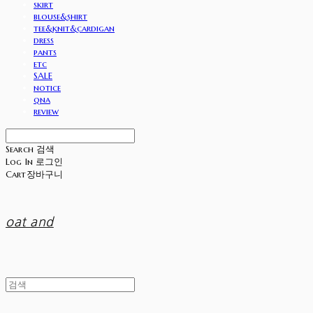
skirt
blouse&shirt
tee&knit&cardigan
dress
pants
etc
SALE
notice
qna
review
Search
검색
Log In
로그인
Cart
장바구니
oat and