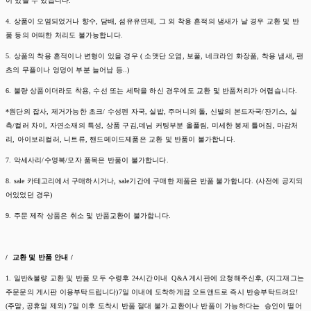
이 있을 수 있습니다.
4. 상품이 오염되었거나 향수, 담배, 섬유유연제, 그 외 착용 흔적의 냄새가 날 경우 교환 및 반
품 등의 어떠한 처리도 불가능합니다.
5. 상품의 착용 흔적이나 변형이 있을 경우 ( 소맷단 오염, 보풀, 네크라인 화장품, 착용 냄새, 팬
츠의 무플이나 엉덩이 부분 늘어남 등..)
6. 불량 상품이더라도 착용, 수선 또는 세탁을 하신 경우에도 교환 및 반품처리가 어렵습니다.
*원단의 잡사, 제거가능한 초크/ 수성펜 자국, 실밥, 주머니의 돌, 신발의 본드자국/잔기스, 실
측/컬러 차이, 자연소재의 특성, 상품 구김,데님 커팅부분 올풀림, 미세한 봉제 틀어짐, 마감처
리, 아이보리컬러, 니트류, 핸드메이드제품은 교환 및 반품이 불가합니다.
7. 악세사리/수영복/모자 품목은 반품이 불가합니다.
8. sale 카테고리에서 구매하시거나, sale기간에 구매한 제품은 반품 불가합니다. (사전에 공지되
어있었던 경우)
9. 주문 제작 상품은 취소 및 반품교환이 불가합니다.
/ 교환 및 반품 안내 /
1. 일반&불량 교환 및 반품 모두 수령후 24시간이내 Q&A 게시판에 요청해주신후, (지그재그는
주문문의 게시판 이용부탁드립니다)7일 이내에 도착하게끔 오트앤드로 즉시 반송부탁드려요!
(주말, 공휴일 제외) 7일 이후 도착시 반품 절대 불가.교환이나 반품이 가능하다는 승인이 떨어