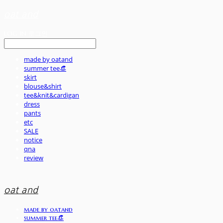
oat and
LOG IN
로그인
made by oatand
summer tee👒
skirt
blouse&shirt
tee&knit&cardigan
dress
pants
etc
SALE
notice
qna
review
oat and
made by oatand
summer tee👒