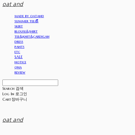
oat and
made by oatand
summer tee👒
skirt
blouse&shirt
tee&knit&cardigan
dress
pants
etc
SALE
notice
qna
review
Search
검색
Log In
로그인
Cart
장바구니
oat and