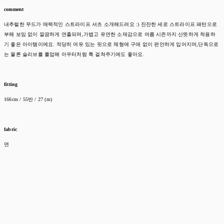
comment
내추럴한 무드가 매력적인 스트라이프 셔츠 소개해드려요 :) 잔잔한 세로 스트라이프 패턴으로
부해 보임 없이 깔끔하게 연출되며,가볍고 유연한 소재감으로 여름 시즌까지 산뜻하게 착용하
기 좋은 아이템이에요. 적당히 여유 있는 핏으로 체형에 구애 없이 편안하게 입어지며,단독으로
는 물론 슬리브를 롤업해 아우터처럼 툭 걸쳐주기에도 좋아요.
fitting
166cm / 55반 / 27 (m)
fabric
면