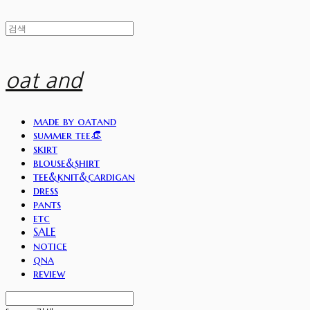
oat and
made by oatand
summer tee👒
skirt
blouse&shirt
tee&knit&cardigan
dress
pants
etc
SALE
notice
qna
review