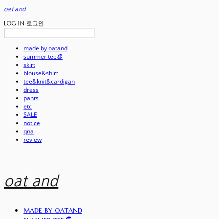
oat and
LOG IN
로그인
made by oatand
summer tee👒
skirt
blouse&shirt
tee&knit&cardigan
dress
pants
etc
SALE
notice
qna
review
oat and
made by oatand