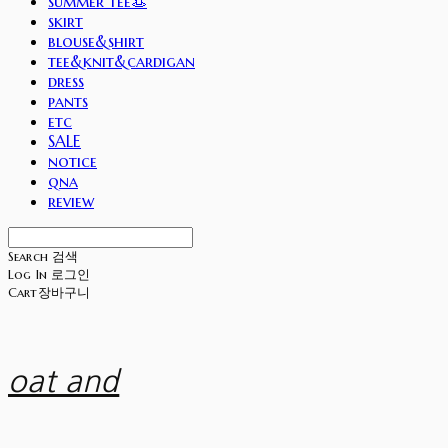
summer tee👒
skirt
blouse&shirt
tee&knit&cardigan
dress
pants
etc
SALE
notice
qna
review
Search
검색
Log In
로그인
Cart
장바구니
oat and