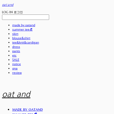
oat and
LOG IN
로그인
made by oatand
summer tee👒
skirt
blouse&shirt
tee&knit&cardigan
dress
pants
etc
SALE
notice
qna
review
oat and
made by oatand