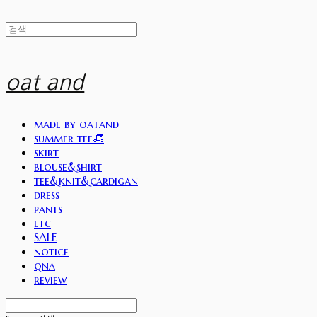
oat and
made by oatand
summer tee👒
skirt
blouse&shirt
tee&knit&cardigan
dress
pants
etc
SALE
notice
qna
review