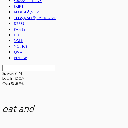
summer tee👒
skirt
blouse&shirt
tee&knit&cardigan
dress
pants
etc
SALE
notice
qna
review
Search
검색
Log In
로그인
Cart
장바구니
oat and