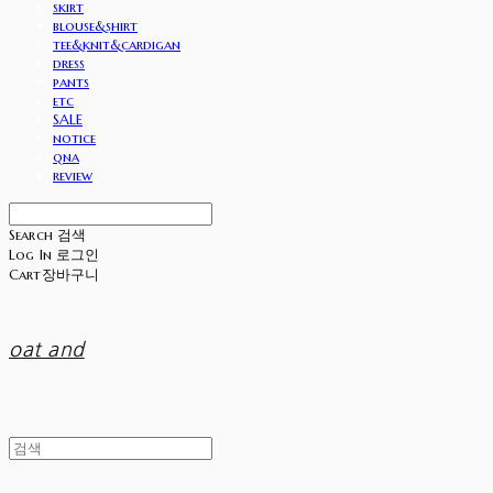
skirt
blouse&shirt
tee&knit&cardigan
dress
pants
etc
SALE
notice
qna
review
Search
검색
Log In
로그인
Cart
장바구니
oat and