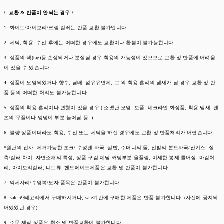
/ 교환 & 반품이 안되는 경우 /
1. 화이트/아이보리/크림 컬러는 반품,교환 불가입니다.
2. 세탁, 착용, 수선 후에는 어떠한 경우에도 교환이나 환불이 불가능합니다.
3. 상품의 택(tag)등 손상되거나 분실될 경우 착용의 가능성이 있으므로 교환 및 반품에 어려움
이 있을 수 있습니다.
4. 상품이 오염되었거나 향수, 담배, 섬유유연제, 그 외 착용 흔적의 냄새가 날 경우 교환 및 반
품 등의 어떠한 처리도 불가능합니다.
5. 상품의 착용 흔적이나 변형이 있을 경우 ( 소맷단 오염, 보풀, 네크라인 화장품, 착용 냄새, 팬
츠의 무플이나 엉덩이 부분 늘어남 등..)
6. 불량 상품이더라도 착용, 수선 또는 세탁을 하신 경우에도 교환 및 반품처리가 어렵습니다.
*원단의 잡사, 제거가능한 초크/ 수성펜 자국, 실밥, 주머니의 돌, 신발의 본드자국/잔기스, 실
측/컬러 차이, 자연소재의 특성, 상품 구김,데님 커팅부분 올풀림, 미세한 봉제 틀어짐, 마감처
리, 아이보리컬러, 니트류, 핸드메이드제품은 교환 및 반품이 불가합니다.
7. 악세사리/수영복/모자 품목은 반품이 불가합니다.
8. sale 카테고리에서 구매하시거나, sale기간에 구매한 제품은 반품 불가합니다. (사전에 공지되
어있었던 경우)
9. 주문 제작 상품은 취소 및 반품교환이 불가합니다.