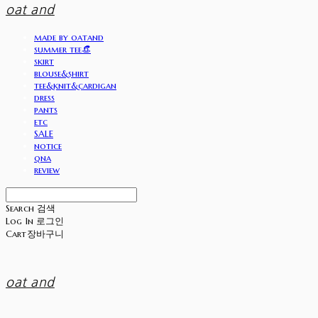
oat and
made by oatand
summer tee👒
skirt
blouse&shirt
tee&knit&cardigan
dress
pants
etc
SALE
notice
qna
review
Search
검색
Log In
로그인
Cart
장바구니
oat and