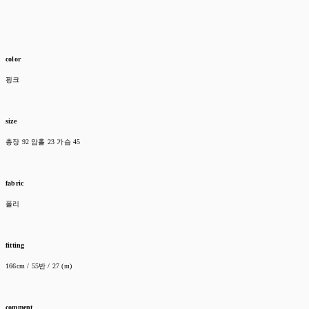
color
핑크
size
총장 92 암홀 23 가슴 45
fabric
폴리
fitting
166cm / 55반 / 27 (m)
comment