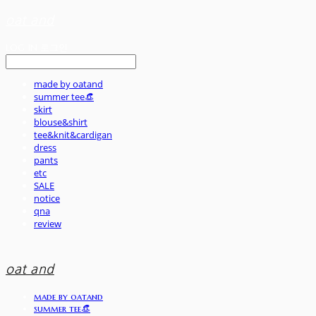
oat and
LOG IN
로그인
made by oatand
summer tee👒
skirt
blouse&shirt
tee&knit&cardigan
dress
pants
etc
SALE
notice
qna
review
oat and
made by oatand
summer tee👒