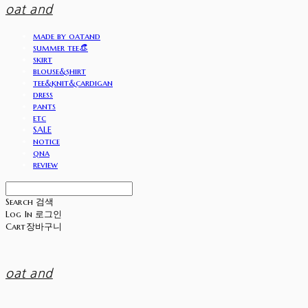
oat and
made by oatand
summer tee👒
skirt
blouse&shirt
tee&knit&cardigan
dress
pants
etc
SALE
notice
qna
review
Search
검색
Log In
로그인
Cart
장바구니
oat and