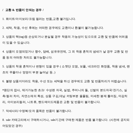
/ 교환 & 반품이 안되는 경우 /
1. 화이트/아이보리/크림 컬러는 반품,교환 불가입니다.
2. 세탁, 착용, 수선 후에는 어떠한 경우에도 교환이나 환불이 불가능합니다.
3. 상품의 택(tag)등 손상되거나 분실될 경우 착용의 가능성이 있으므로 교환 및 반품에 어려움
이 있을 수 있습니다.
4. 상품이 오염되었거나 향수, 담배, 섬유유연제, 그 외 착용 흔적의 냄새가 날 경우 교환 및 반
품 등의 어떠한 처리도 불가능합니다.
5. 상품의 착용 흔적이나 변형이 있을 경우 ( 소맷단 오염, 보풀, 네크라인 화장품, 착용 냄새, 팬
츠의 무플이나 엉덩이 부분 늘어남 등..)
6. 불량 상품이더라도 착용, 수선 또는 세탁을 하신 경우에도 교환 및 반품처리가 어렵습니다.
*원단의 잡사, 제거가능한 초크/ 수성펜 자국, 실밥, 주머니의 돌, 신발의 본드자국/잔기스, 실
측/컬러 차이, 자연소재의 특성, 상품 구김,데님 커팅부분 올풀림, 미세한 봉제 틀어짐, 마감처
리, 아이보리컬러, 니트류, 핸드메이드제품은 교환 및 반품이 불가합니다.
7. 악세사리/수영복/모자 품목은 반품이 불가합니다.
8. sale 카테고리에서 구매하시거나, sale기간에 구매한 제품은 반품 불가합니다. (사전에 공지되
어있었던 경우)