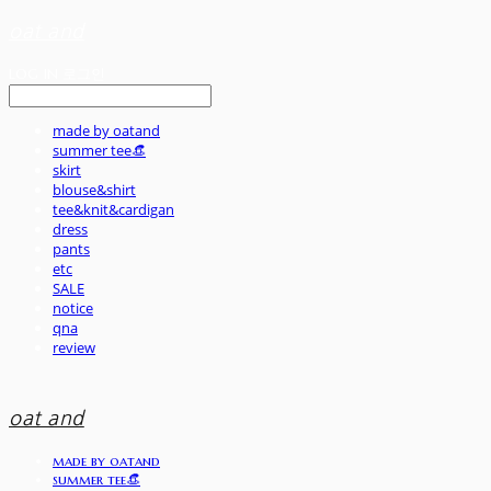
oat and
LOG IN
로그인
made by oatand
summer tee👒
skirt
blouse&shirt
tee&knit&cardigan
dress
pants
etc
SALE
notice
qna
review
oat and
made by oatand
summer tee👒