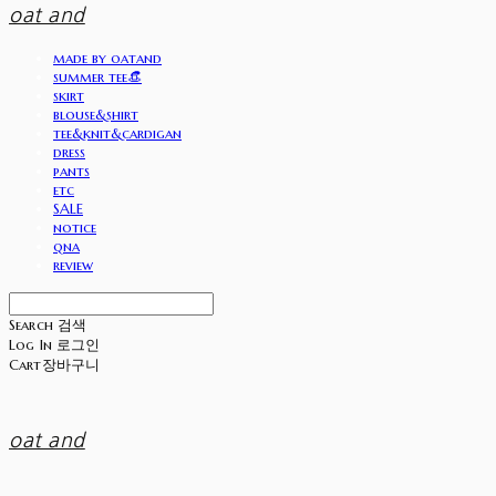
oat and
made by oatand
summer tee👒
skirt
blouse&shirt
tee&knit&cardigan
dress
pants
etc
SALE
notice
qna
review
Search
검색
Log In
로그인
Cart
장바구니
oat and