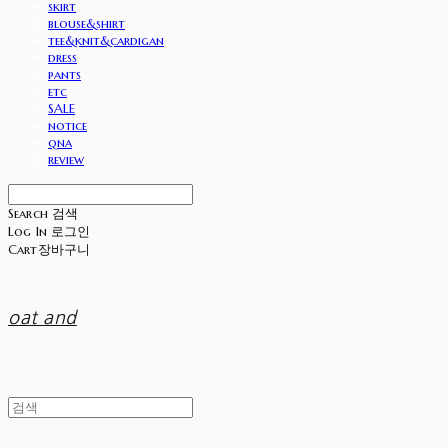
skirt
blouse&shirt
tee&knit&cardigan
dress
pants
etc
SALE
notice
qna
review
Search
검색
Log In
로그인
Cart
장바구니
oat and