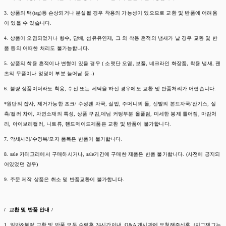
3. 상품의 택(tag)등 손상되거나 분실될 경우 착용의 가능성이 있으므로 교환 및 반품에 어려움
이 있을 수 있습니다.
4. 상품이 오염되었거나 향수, 담배, 섬유유연제, 그 외 착용 흔적의 냄새가 날 경우 교환 및 반
품 등의 어떠한 처리도 불가능합니다.
5. 상품의 착용 흔적이나 변형이 있을 경우 ( 소맷단 오염, 보풀, 네크라인 화장품, 착용 냄새, 팬
츠의 무플이나 엉덩이 부분 늘어남 등..)
6. 불량 상품이더라도 착용, 수선 또는 세탁을 하신 경우에도 교환 및 반품처리가 어렵습니다.
*원단의 잡사, 제거가능한 초크/ 수성펜 자국, 실밥, 주머니의 돌, 신발의 본드자국/잔기스, 실
측/컬러 차이, 자연소재의 특성, 상품 구김,데님 커팅부분 올풀림, 미세한 봉제 틀어짐, 마감처
리, 아이보리컬러, 니트류, 핸드메이드제품은 교환 및 반품이 불가합니다.
7. 악세사리/수영복/모자 품목은 반품이 불가합니다.
8. sale 카테고리에서 구매하시거나, sale기간에 구매한 제품은 반품 불가합니다. (사전에 공지되
어있었던 경우)
9. 주문 제작 상품은 취소 및 반품교환이 불가합니다.
/ 교환 및 반품 안내 /
1. 일반&불량 교환 및 반품 모두 수령후 24시간이내 Q&A 게시판에 요청해주신후, (지그재그는