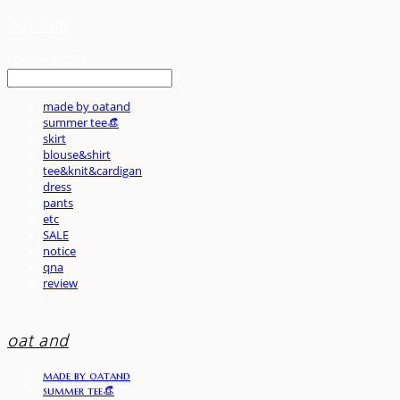
oat and
LOG IN
로그인
made by oatand
summer tee👒
skirt
blouse&shirt
tee&knit&cardigan
dress
pants
etc
SALE
notice
qna
review
oat and
made by oatand
summer tee👒