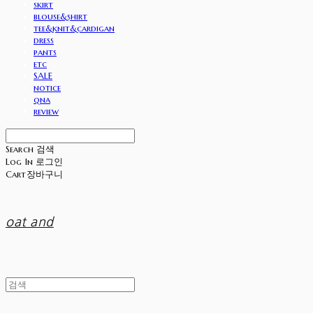
skirt
blouse&shirt
tee&knit&cardigan
dress
pants
etc
SALE
notice
qna
review
Search
검색
Log In
로그인
Cart
장바구니
oat and