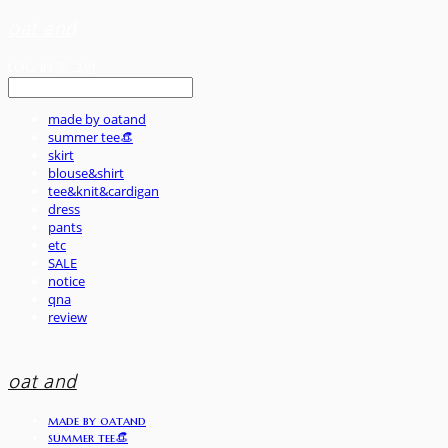
oat and
LOG IN
로그인
made by oatand
summer tee👒
skirt
blouse&shirt
tee&knit&cardigan
dress
pants
etc
SALE
notice
qna
review
oat and
made by oatand
summer tee👒