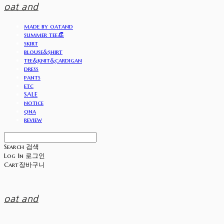
oat and
made by oatand
summer tee👒
skirt
blouse&shirt
tee&knit&cardigan
dress
pants
etc
SALE
notice
qna
review
Search
검색
Log In
로그인
Cart
장바구니
oat and