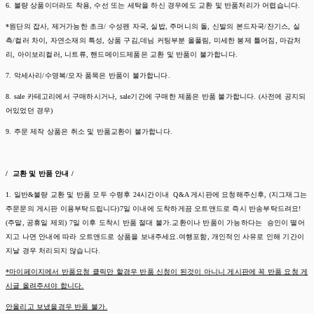
6. 불량 상품이더라도 착용, 수선 또는 세탁을 하신 경우에도 교환 및 반품처리가 어렵습니다.
*원단의 잡사, 제거가능한 초크/ 수성펜 자국, 실밥, 주머니의 돌, 신발의 본드자국/잔기스, 실
측/컬러 차이, 자연소재의 특성, 상품 구김,데님 커팅부분 올풀림, 미세한 봉제 틀어짐, 마감처
리, 아이보리컬러, 니트류, 핸드메이드제품은 교환 및 반품이 불가합니다.
7. 악세사리/수영복/모자 품목은 반품이 불가합니다.
8. sale 카테고리에서 구매하시거나, sale기간에 구매한 제품은 반품 불가합니다. (사전에 공지되
어있었던 경우)
9. 주문 제작 상품은 취소 및 반품교환이 불가합니다.
/ 교환 및 반품 안내 /
1. 일반&불량 교환 및 반품 모두 수령후 24시간이내 Q&A 게시판에 요청해주신후, (지그재그는
주문문의 게시판 이용부탁드립니다)7일 이내에 도착하게끔 오트앤드로 즉시 반송부탁드려요!
(주말, 공휴일 제외) 7일 이후 도착시 반품 절대 불가.교환이나 반품이 가능하다는 승인이 떨어
지고 나면 안내에 따라 오트앤드로 상품을 보내주세요.여행포함, 개인적인 사유로 인해 기간이
지날 경우 처리되지 않습니다.
*마이페이지에서 반품요청 클릭만 할경우 반품 신청이 된것이 아니니 게시판에 꼭 반품 요청 게
시글 올려주셔야 합니다.
안올리고 보냈을경우 반품 불가.