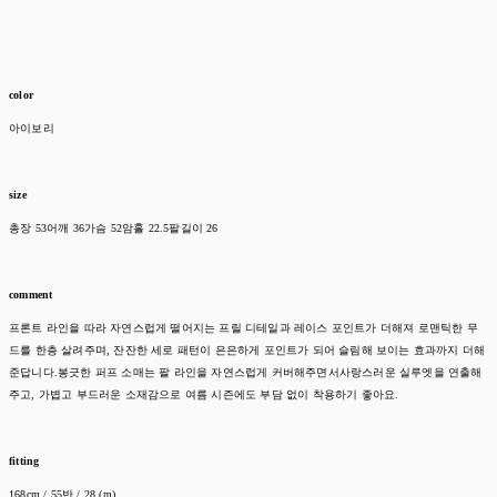
color
아이보리
size
총장 53어깨 36가슴 52암홀 22.5팔길이 26
comment
프론트 라인을 따라 자연스럽게 떨어지는 프릴 디테일과 레이스 포인트가 더해져 로맨틱한 무
드를 한층 살려주며, 잔잔한 세로 패턴이 은은하게 포인트가 되어 슬림해 보이는 효과까지 더해
준답니다.봉긋한 퍼프 소매는 팔 라인을 자연스럽게 커버해주면서사랑스러운 실루엣을 연출해
주고, 가볍고 부드러운 소재감으로 여름 시즌에도 부담 없이 착용하기 좋아요.
fitting
168cm / 55반 / 28 (m)