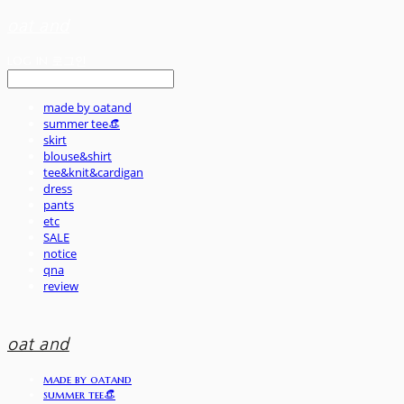
oat and
LOG IN
로그인
made by oatand
summer tee👒
skirt
blouse&shirt
tee&knit&cardigan
dress
pants
etc
SALE
notice
qna
review
oat and
made by oatand
summer tee👒