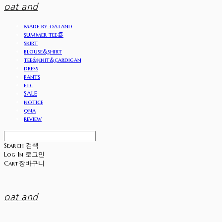
oat and
made by oatand
summer tee👒
skirt
blouse&shirt
tee&knit&cardigan
dress
pants
etc
SALE
notice
qna
review
Search
검색
Log In
로그인
Cart
장바구니
oat and