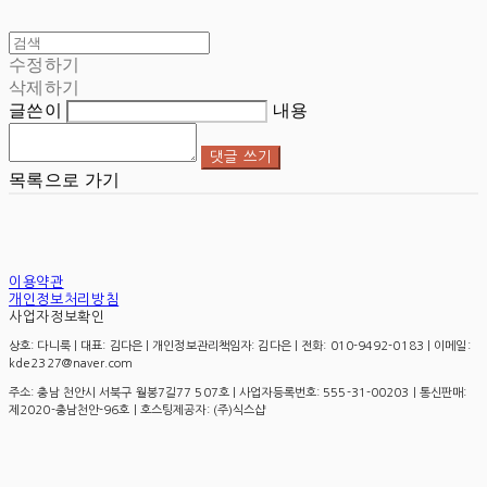
수정하기
삭제하기
글쓴이
내용
댓글 쓰기
목록으로 가기
이용약관
개인정보처리방침
사업자정보확인
상호: 다니룩 | 대표: 김다은 | 개인정보관리책임자: 김다은 | 전화: 010-9492-0183 | 이메일:
kde2327@naver.com
주소: 충남 천안시 서북구 월봉7길77 507호 | 사업자등록번호:
555-31-00203
| 통신판매:
제2020-충남천안-96호
| 호스팅제공자: (주)식스샵