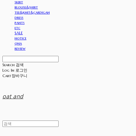
skirt
blouse&shirt
tee&knit&cardigan
dress
pants
etc
SALE
notice
qna
review
Search
검색
Log In
로그인
Cart
장바구니
oat and