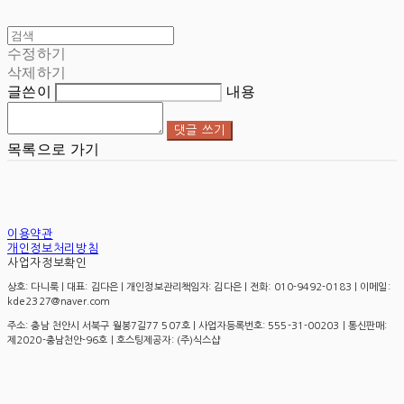
수정하기
삭제하기
글쓴이
내용
댓글 쓰기
목록으로 가기
이용약관
개인정보처리방침
사업자정보확인
상호: 다니룩 | 대표: 김다은 | 개인정보관리책임자: 김다은 | 전화: 010-9492-0183 | 이메일:
kde2327@naver.com
주소: 충남 천안시 서북구 월봉7길77 507호 | 사업자등록번호:
555-31-00203
| 통신판매:
제2020-충남천안-96호
| 호스팅제공자: (주)식스샵