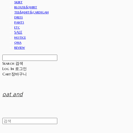
skirt
blouse&shirt
tee&knit&cardigan
dress
pants
etc
SALE
notice
qna
review
Search
검색
Log In
로그인
Cart
장바구니
oat and