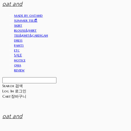
oat and
made by oatand
summer tee👒
skirt
blouse&shirt
tee&knit&cardigan
dress
pants
etc
SALE
notice
qna
review
Search
검색
Log In
로그인
Cart
장바구니
oat and