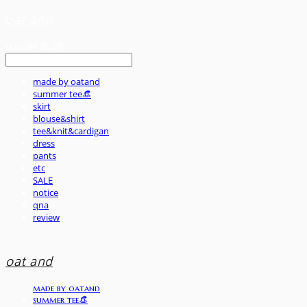
oat and
LOG IN
로그인
made by oatand
summer tee👒
skirt
blouse&shirt
tee&knit&cardigan
dress
pants
etc
SALE
notice
qna
review
oat and
made by oatand
summer tee👒