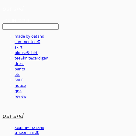
oat and
LOG IN
로그인
made by oatand
summer tee👒
skirt
blouse&shirt
tee&knit&cardigan
dress
pants
etc
SALE
notice
qna
review
oat and
made by oatand
summer tee👒