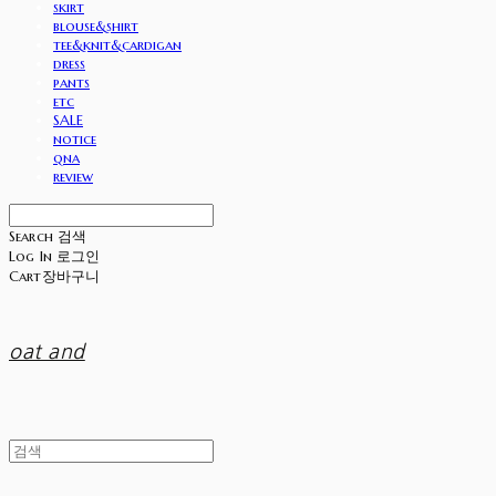
skirt
blouse&shirt
tee&knit&cardigan
dress
pants
etc
SALE
notice
qna
review
Search
검색
Log In
로그인
Cart
장바구니
oat and