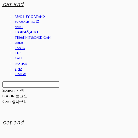
oat and
made by oatand
summer tee👒
skirt
blouse&shirt
tee&knit&cardigan
dress
pants
etc
SALE
notice
qna
review
Search
검색
Log In
로그인
Cart
장바구니
oat and