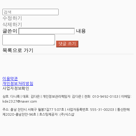
수정하기
삭제하기
글쓴이
내용
댓글 쓰기
목록으로 가기
이용약관
개인정보처리방침
사업자정보확인
상호: 다니룩 | 대표: 김다은 | 개인정보관리책임자: 김다은 | 전화: 010-9492-0183 | 이메일:
kde2327@naver.com
주소: 충남 천안시 서북구 월봉7길77 507호 | 사업자등록번호:
555-31-00203
| 통신판매:
제2020-충남천안-96호
| 호스팅제공자: (주)식스샵