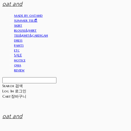
oat and
made by oatand
summer tee👒
skirt
blouse&shirt
tee&knit&cardigan
dress
pants
etc
SALE
notice
qna
review
Search
검색
Log In
로그인
Cart
장바구니
oat and