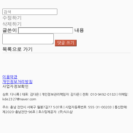
수정하기
삭제하기
글쓴이
내용
댓글 쓰기
목록으로 가기
이용약관
개인정보처리방침
사업자정보확인
상호: 다니룩 | 대표: 김다은 | 개인정보관리책임자: 김다은 | 전화: 010-9492-0183 | 이메일:
kde2327@naver.com
주소: 충남 천안시 서북구 월봉7길77 507호 | 사업자등록번호:
555-31-00203
| 통신판매:
제2020-충남천안-96호
| 호스팅제공자: (주)식스샵