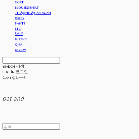
skirt
blouse&shirt
tee&knit&cardigan
dress
pants
etc
SALE
notice
qna
review
Search
검색
Log In
로그인
Cart
장바구니
oat and