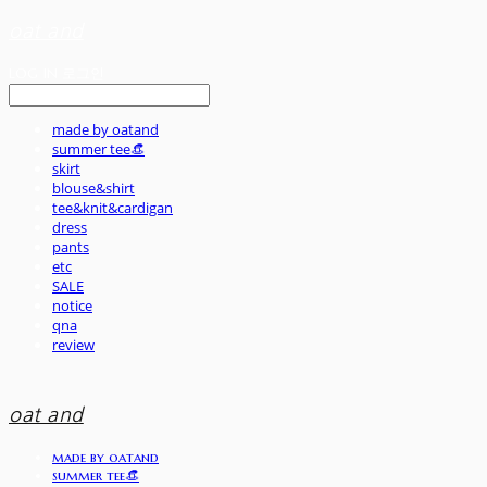
oat and
LOG IN
로그인
made by oatand
summer tee👒
skirt
blouse&shirt
tee&knit&cardigan
dress
pants
etc
SALE
notice
qna
review
oat and
made by oatand
summer tee👒