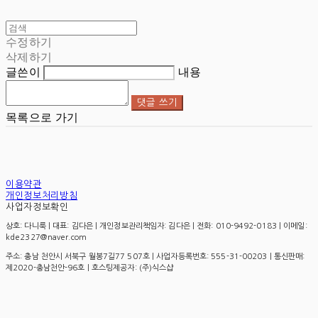
수정하기
삭제하기
글쓴이
내용
댓글 쓰기
목록으로 가기
이용약관
개인정보처리방침
사업자정보확인
상호: 다니룩 | 대표: 김다은 | 개인정보관리책임자: 김다은 | 전화: 010-9492-0183 | 이메일:
kde2327@naver.com
주소: 충남 천안시 서북구 월봉7길77 507호 | 사업자등록번호:
555-31-00203
| 통신판매:
제2020-충남천안-96호
| 호스팅제공자: (주)식스샵