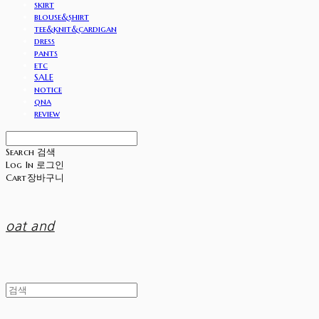
skirt
blouse&shirt
tee&knit&cardigan
dress
pants
etc
SALE
notice
qna
review
Search
검색
Log In
로그인
Cart
장바구니
oat and