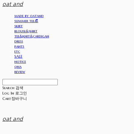
oat and
made by oatand
summer tee👒
skirt
blouse&shirt
tee&knit&cardigan
dress
pants
etc
SALE
notice
qna
review
Search
검색
Log In
로그인
Cart
장바구니
oat and