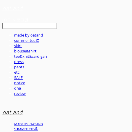
oat and
LOG IN
로그인
made by oatand
summer tee👒
skirt
blouse&shirt
tee&knit&cardigan
dress
pants
etc
SALE
notice
qna
review
oat and
made by oatand
summer tee👒