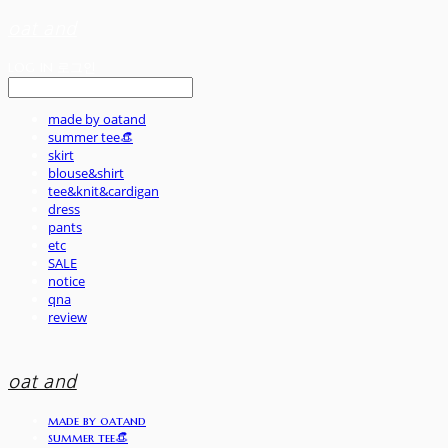
oat and
LOG IN
로그인
made by oatand
summer tee👒
skirt
blouse&shirt
tee&knit&cardigan
dress
pants
etc
SALE
notice
qna
review
oat and
made by oatand
summer tee👒