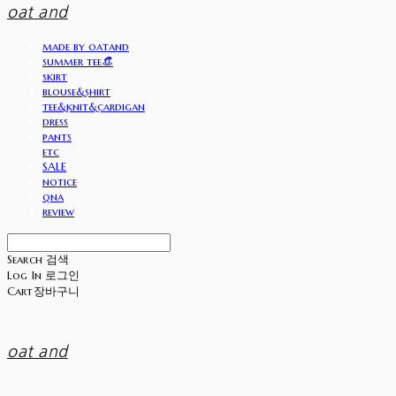
oat and
made by oatand
summer tee👒
skirt
blouse&shirt
tee&knit&cardigan
dress
pants
etc
SALE
notice
qna
review
Search
검색
Log In
로그인
Cart
장바구니
oat and