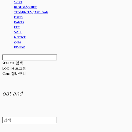
skirt
blouse&shirt
tee&knit&cardigan
dress
pants
etc
SALE
notice
qna
review
Search
검색
Log In
로그인
Cart
장바구니
oat and